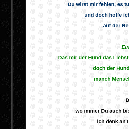
Du wirst mir fehlen, es t
und doch hoffe ic
auf der Re
Ein
Das mir der Hund das Liebst
doch der Hund 
manch Mensch
D
wo immer Du auch bis
ich denk an 