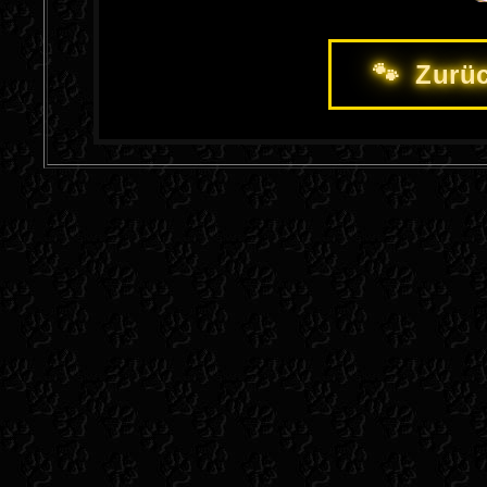
🐾 Zurüc