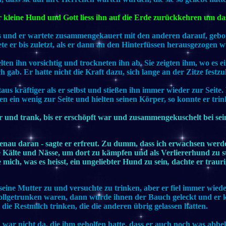
er kleine Hund und Gott liess ihn auf die Erde zurückkehren um da
und er wartete zusammengekauert mit den anderen darauf, gebo
te er bis zuletzt, als er dann an den Hinterfüssen herausgezogen 
en ihn vorsichtig und trockneten ihn ab. Sie zeigten ihm, wo es e
 gab. Er hatte nicht die Kraft dazu, sich lange an der Zitze festzu
s kräftiger als er selbst und stießen ihn immer wieder zur Seit
n ein wenig zur Seite und hielten seinen Körper, so konnte er trin
e er und trank, bis er erschöpft war und zusammengekuschelt bei sei
genau daran - sagte er erfreut. Zu dumm, dass ich erwachsen werd
e Kälte und Nässe, um dort zu kämpfen und als Verliererhund zu s
 mich, was es heisst, ein ungeliebter Hund zu sein
,
dachte er trauri
seine Mutter zu und versuchte zu trinken, aber er fiel immer wiede
llgetrunken waren, dann wurde ihnen der Bauch geleckt und er 
 die Restmilch trinken, die die anderen übrig gelassen hatten.
ar nicht da, die ihm geholfen hatte, dass er auch noch was abb