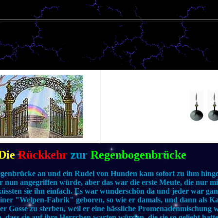
Die
Rückkehr
zur
Regenbogenbrücke
genbrücke an und ein Rudel von Hunden kam sofort zu ihm hinge
er nun angegriffen würde, aber das war die erste Meute, die nur mi
küssten sie ihn einfach. Es war wunderschön da und jeder war ganz
einer "Welpen-Fabrik" geboren, so wie er damals, und dann als 
er Gosse zu sterben, weil er eine hässliche Promenadenmischung w
n, dass sie auf ihre Herrchen warten würden, die sie so geliebt hatt