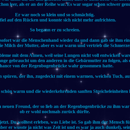
hon leer, als er an der Reihe war. Es war sogar schon schwer gen
Er war noch so klein und so schmächtig.
fiel auf den Rücken und konnte sich nicht mehr aufrichten.
So begann er zu schreien.
 sofort war die Menschenhand wieder da und dann gab sie ihm e
 die Milch der Mutter, aber es war warm und vertrieb die Schmerze
bleme mit dem Atmen, weil seine Lungen nicht voll entwickelt war
ange gebraucht um den anderen in die Gebärmutter zu folgen, als er
hance von der Regenbogenbrücke wahr genommen hatte.
 spüren, der ihn, zugedeckt mit einem warmen, weichen Tuch, a
 schön warm und die wiederkehrenden sanften Streicheleinheiten 
n neuen Freund, der so lieb an der Regenbogenbrücke zu ihm war 
ob er wohl nochmals zurück dürfte.
 jetzt. Du wolltest erleben, was Liebe ist. So gab ihm der Mensch f
er er wusste ja nicht was Zeit ist und es war ja auch dunkel), sei