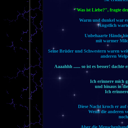
"Was ist Liebe?", fragte d
Warm und dunkel war es 
Ängstlich warte
Unbehaarte Hände hielt
mit warmer Milch
Seine Brüder und Schwestern waren weitau
anderen Welpe
Aaaahhh ...... so ist es besser! dacht
Ich erinnere mich 
und hinaus in di
Ich erinnere
Diese Nacht kroch er auf 
Wenn die anderen vo
noch
Aber die Menschenhand w