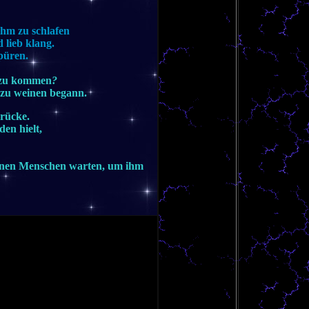
ihm zu schlafen
 lieb klang.
püren.
k zu kommen
?
d zu weinen begann.
rücke.
en hielt,
inen Menschen warten, um ihm