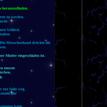
s herauszufinden.
ren zu werden.
wurde.
inen Schluck
halten.
e. Die Menschenhand drückte die
ken.
ner Mutter eingeschlafen ist.
en musste
terben.
g.
r zur Seite weg.
konnte nur
ekommen hatte,