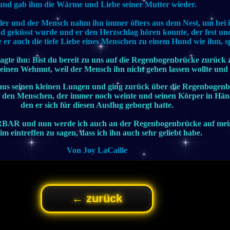
und gab ihm die Wärme und Liebe seiner Mutter wieder.
ler und der Mensch nahm ihn immer öfters aus dem Nest, um bei 
und geküsst wurde und er den Herzschlag hören konnte, der fest und
e er auch die tiefe Liebe eines Menschen zu einem Hund wie ihm, s
gte ihn: Bist du bereit zu uns auf die Regenbogenbrücke zurüc
kleinen Wehmut, weil der Mensch ihn nicht gehen lassen wollte un
t aus seinen kleinen Lungen und ging zurück über die Regenbogenb
f den Menschen, der immer noch weinte und seinen Körper in Händ
den er sich für diesen Ausflug geborgt hatte.
ERBAR und nun werde ich auch an der Regenbogenbrücke auf me
im eintreffen zu sagen, dass ich ihn auch sehr geliebt habe.
Von Joy LaCaille
← zurück