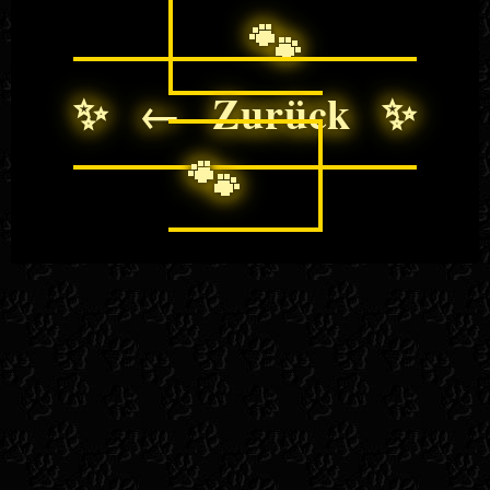
🐾
✨ ← Zurück ✨
🐾