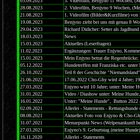
05.09.2023
3. Videofilm, Benjyno 11 Wochen, (
28.08.2023
2. Videofilm, Benjyno 9 Wochen, (M
21.08.2023
1. Videofilm (Bilder&Kurzfilme) von
19.08.2023
Benjyno zieht bei uns mit genau 8 W
29.04.2023
Richard Didicher: Setter als Jagdhund
18.03.2023
News
15.03.2023
Aktuelles (Leserfragen)
11.02.2023
Ergänzungen: Trauer Enjyno, Komme
15.01.2023
Mein Enjyno betrat die Regenbrücke;
05.12.2022
Hundetreffen mit Franziska etc. unt
26.10.2022
Teil 8 der Geschichte "Niemandsland" 
21.06.2022
17.06.2022 Cho-Ghy wird 4 Jahre; 19.
27.03.2022
Enjyno wird 10 Jahre; unter: Meine H
31.01.2022
Video / Diashow unter: Meine Hunde,
16.01.2022
Unter: "Meine Hunde", Button 2022 -
02.09.2021
Allerlei - Statements - Rettungshunde
08.08.2021
Aktuelles Foto von Enjyno & Cho-G
31.07.2021
Menuepunkt News (Welpenankunft bei
27.03.2021
Enjyno's 9. Geburtstag (meine Hunde
16.11.2020
Allerlei - Statements