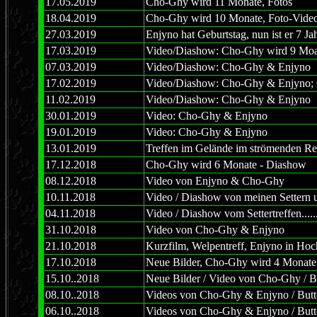
17.05.2019
Cho-Ghy wird 11 Monate, Fotos
18.04.2019
Cho-Ghy wird 10 Monate, Foto-Vid
27.03.2019
Enjyno hat Geburtstag, nun ist er 7 J
17.03.2019
Video/Diashow: Cho-Ghy wird 9 Moan
07.03.2019
Video/Diashow: Cho-Ghy & Enjyno
17.02.2019
Video/Diashow: Cho-Ghy & Enjyno;
11.02.2019
Video/Diashow: Cho-Ghy & Enjyno
30.01.2019
Video: Cho-Ghy & Enjyno
19.01.2019
Video: Cho-Ghy & Enjyno
13.01.2019
Treffen im Gelände im strömenden R
17.12.2018
Cho-Ghy wird 6 Monate - Diashow
08.12.2018
Video von Enjyno & Cho-Ghy
10.11.2018
Video / Diashow von meinen Settern 
04.11.2018
Video / Diashow vom Settertreffen.......
31.10.2018
Video von Cho-Ghy & Enjyno
21.10.2018
Kurzfilm, Welpentreff, Enjyno in Ho
17.10.2018
Neue Bilder, Cho-Ghy wird 4 Monate
15.10..2018
Neue Bilder / Video von Cho-Ghy / Bu
08.10..2018
Videos von Cho-Ghy & Enjyno / Butto
06.10..2018
Videos von Cho-Ghy & Enjyno / Butto