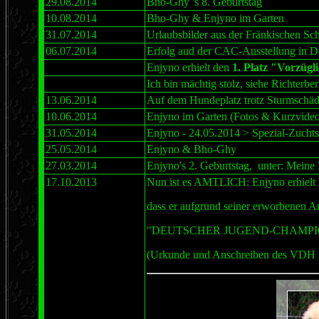
29.08.2014
Bho-Ghy 's 8. Geburtstag
10.08.2014
Bho-Ghy & Enjyno im Garten
31.07.2014
Urlaubsbilder aus der Fränkischen Sc
06.07.2014
Erfolg aud der CAC-Ausstellung in D
Enjyno erhielt den
1. Platz "Vorzü
Ich bin mächtig stolz, siehe Richterbe
13.06.2014
Auf dem Hundeplatz trotz Sturmschä
10.06
.2014
Enjyno im Garten (Fotos & Kurzvide
31.05
.2014
Enjyno - 24.05.2014 > Spezial-Zuchts
2
5.05
.2014
Enjyno & Bho-Ghy
27.03.2014
Enjyno's 2. Geburtstag, unter: Meine 
17.10.2013
Nun ist es AMTLICH: Enjyno erhielt 
dass er aufgrund seiner erworbenen A
"DEUTSCHER JUGEND-CHAMPION (
(Urkunde und Anschreiben des VDH sin